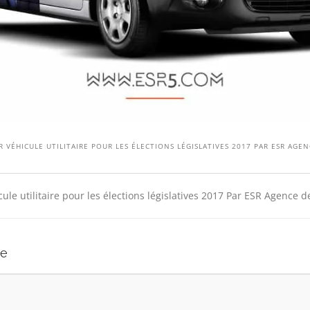
 VÉHICULE UTILITAIRE POUR LES ÉLECTIONS LÉGISLATIVES 2017 PAR ESR AGEN
ule utilitaire pour les élections législatives 2017 Par ESR Agence d
re