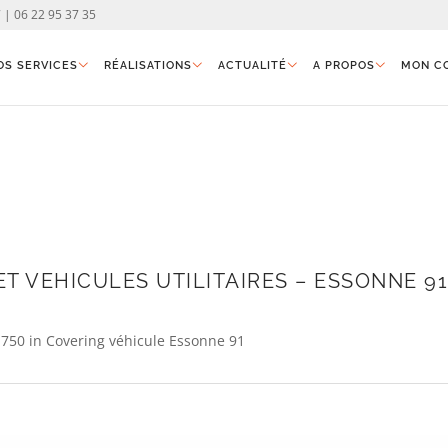
 | 06 22 95 37 35
OS SERVICES
RÉALISATIONS
ACTUALITÉ
A PROPOS
MON C
T VEHICULES UTILITAIRES – ESSONNE 91
 750
in
Covering véhicule Essonne 91