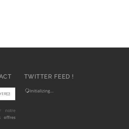
ACT
TWITTER FEED !
Initializing...
YER
r notre
os
offres