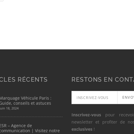
CLES RÉCENTS
RESTONS EN CONT
ENVO
Marquage Véhicule Paris :
Guide, conseils et astuces
juin 18, 2024
Inscrivez-vous
pour recevoi
newsletter et profiter de n
ESR – Agence de
exclusives
!
communication | Visitez notre