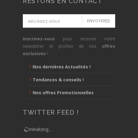
RESTONS EN CONTACT
ENVOYER
Inscrivez-vous
pour recevoir notre
newsletter et profiter de nos
offres
exclusives
!
Nos dernières Actualités !
Tendances & conseils !
Nos offres Promotionnelles
TWITTER FEED !
Initializing...