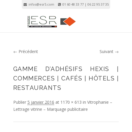
infos@esr5.com
01 60 48 33 77 | 06 22 95 37 35
Inscription
Connexion
← Précédent
Suivant →
Navigation Image
GAMME D’ADHÉSIFS HEXIS |
COMMERCES | CAFÉS | HÔTELS |
RESTAURANTS
Publier
5 janvier 2016
at
1170 × 613
in
Vitrophanie –
Lettrage vitrine – Marquage publicitaire