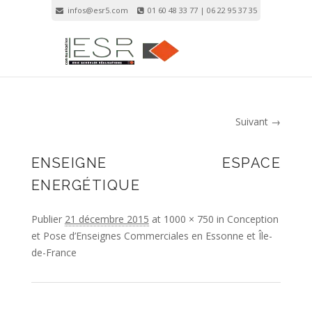
infos@esr5.com
01 60 48 33 77 | 06 22 95 37 35
Inscription
Connexion
Suivant →
Navigation Image
ENSEIGNE ESPACE
ENERGÉTIQUE
Publier
21 décembre 2015
at
1000 × 750
in
Conception
et Pose d’Enseignes Commerciales en Essonne et Île-
de-France