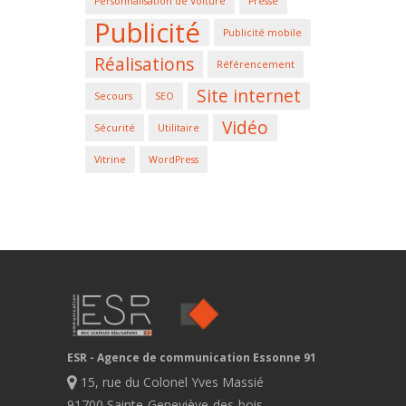
Personnalisation de Voiture
Presse
Publicité
Publicité mobile
Réalisations
Référencement
Site internet
Secours
SEO
Vidéo
Sécurité
Utilitaire
Vitrine
WordPress
ESR - Agence de communication Essonne 91
15, rue du Colonel Yves Massié
91700 Sainte-Geneviève-des-bois