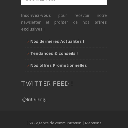
Inscrivez-vous
pour recevoir notre
newsletter et profiter de nos
offres
exclusives
!
Nos dernières Actualités !
Tendances & conseils !
Nos offres Promotionnelles
TWITTER FEED !
Initializing...
ESR - Agence de communication |
Mentions